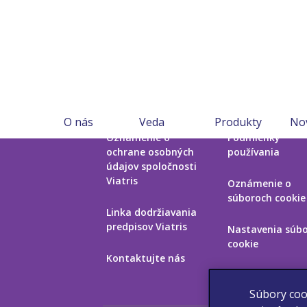
O nás
Veda
Produkty
No
Oznámenie o
Podmienky
ochrane osobných
používania
údajov spoločnosti
Viatris
Oznámenie o
súboroch cookie
Linka dodržiavania
predpisov Viatris
Nastavenia súb
cookie
Kontaktujte nás
Súbory coo