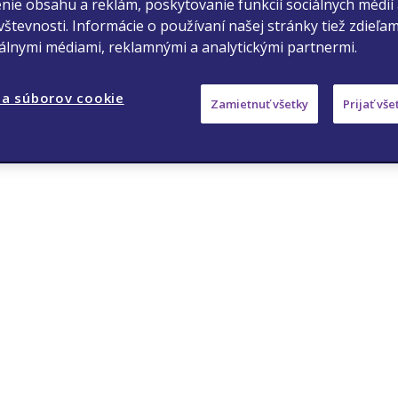
nie obsahu a reklám, poskytovanie funkcií sociálnych médií
števnosti. Informácie o používaní našej stránky tiež zdieľa
S, the Viatris Logo is trademarked
iálnymi médiami, reklamnými a analytickými partnermi.
ark of Mylan Inc., a Viatris
a súborov cookie
Zamietnuť všetky
Prijať vš