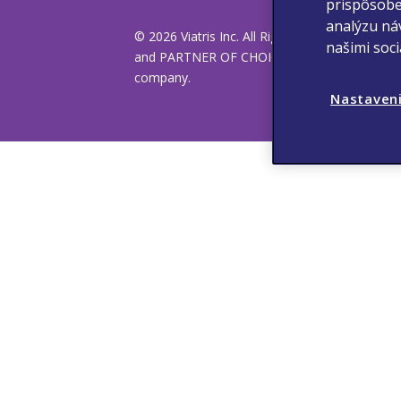
prispôsobe
analýzu náv
© 2026 Viatris Inc. All Rights Reserved. VIATRI
našimi soc
and PARTNER OF CHOICE is a registered tradem
company.
Nastaveni