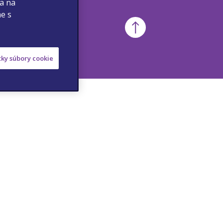
 a na
me s
etky súbory cookie